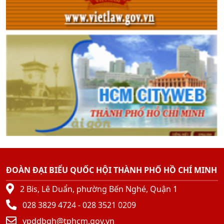
ĐOÀN ĐẠI BIỂU QUỐC HỘI THÀNH PHỐ HỒ CHÍ MINH
2 Bis, Lê Duẩn, phường Bến Nghé, Quận 1
028 3829 4724 - 028 3521 0209
vpddbqh@tphcm.gov.vn